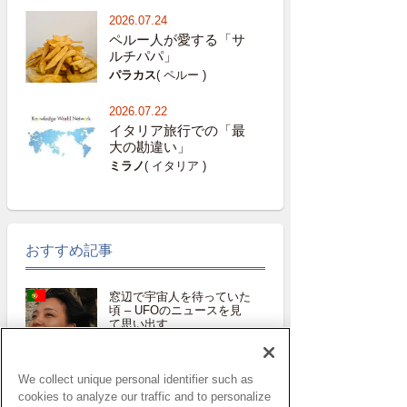
2026.07.24
ペルー人が愛する「サ
ルチパパ」
パラカス
( ペルー )
2026.07.22
イタリア旅行での「最
大の勘違い」
ミラノ
( イタリア )
おすすめ記事
窓辺で宇宙人を待っていた
頃 – UFOのニュースを見
て思い出す
太田めぐみ特派員
We collect unique personal identifier such as
ブログ・リグーリア―子ど
cookies to analyze our traffic and to personalize
もとスポーツ 成長に不可