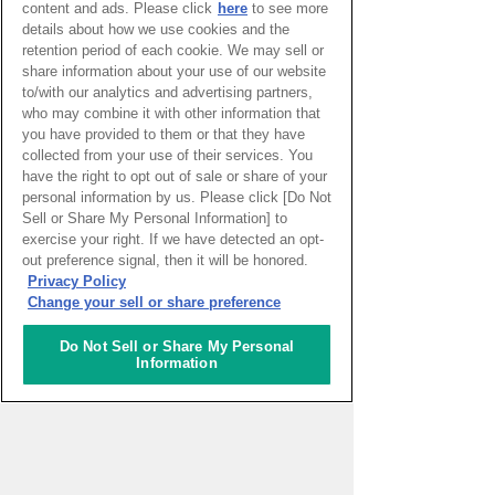
content and ads. Please click
here
to see more
欠な要素
details about how we use cookies and the
パトリツィア・マルガリータ特派
員
retention period of each cookie. We may sell or
share information about your use of our website
アルゼンチンとチリへ
to/with our analytics and advertising partners,
9760kmの旅（続1）
who may combine it with other information that
皆木サンドラ 奈美特派員
you have provided to them or that they have
collected from your use of their services. You
have the right to opt out of sale or share of your
personal information by us. Please click [Do Not
Sell or Share My Personal Information] to
exercise your right. If we have detected an opt-
リポーター
out preference signal, then it will be honored.
Privacy Policy
Change your sell or share preference
皆木サンドラ 奈美
Do Not Sell or Share My Personal
Information
サンパウロ
ブラジル
太田めぐみ
サント・イジドーロ
ポルトガル