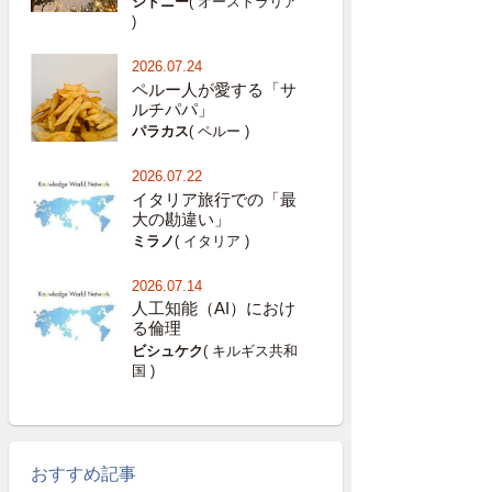
シドニー
( オーストラリア
)
2026.07.24
ペルー人が愛する「サ
ルチパパ」
パラカス
( ペルー )
2026.07.22
イタリア旅行での「最
大の勘違い」
ミラノ
( イタリア )
2026.07.14
人工知能（AI）におけ
る倫理
ビシュケク
( キルギス共和
国 )
おすすめ記事