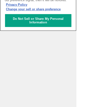
out preference signal, then it will be honored.
Privacy Policy
WEBマガジン「ナレッジタイム
ズ」
Change your sell or share preference
Do Not Sell or Share My Personal
Information
超学校 - 感性を磨く学びのプログ
ラム
スタートアップ支援の場 対流ポ
ット
一般財団法人アジア太平洋研究
所 2026年度APIRフォーラム
「ASEAN・東アジアのエネルギ
ー安全保障とサプライチェーン
再編～石油供給ショックに対す
る各国の対応と地域協力」