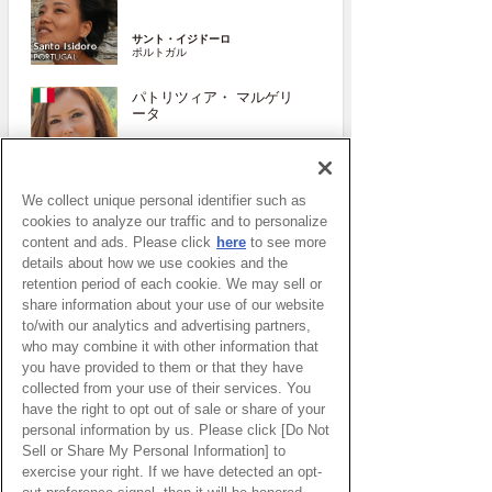
サント・イジドーロ
ポルトガル
パトリツィア・ マルゲリ
ータ
ジェノヴァ
イタリア
We collect unique personal identifier such as
More
cookies to analyze our traffic and to personalize
content and ads. Please click
here
to see more
details about how we use cookies and the
retention period of each cookie. We may sell or
share information about your use of our website
to/with our analytics and advertising partners,
who may combine it with other information that
you have provided to them or that they have
collected from your use of their services. You
have the right to opt out of sale or share of your
personal information by us. Please click [Do Not
ピックアップイベント
Sell or Share My Personal Information] to
exercise your right. If we have detected an opt-