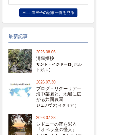
三上 由里子の記事一覧を見る
最新記事
2026.08.06
洞窟探検
サント・イジドーロ
( ポル
トガル )
2026.07.30
ブログ・リグーリア―
海中菜園と、地域に広
がる共同農園
ジェノヴァ
( イタリア )
2026.07.28
シドニーの夜を彩る
『オペラ座の怪人』