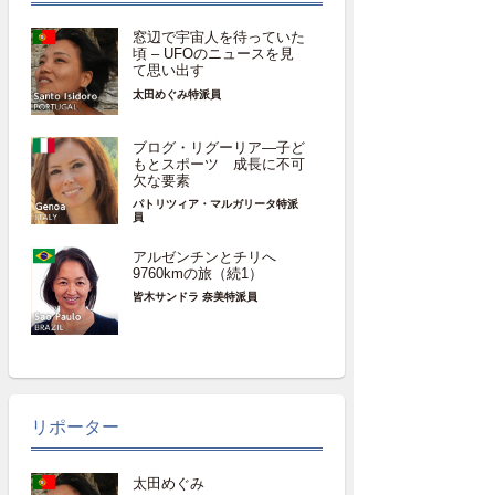
窓辺で宇宙人を待っていた
頃 – UFOのニュースを見
て思い出す
太田めぐみ特派員
ブログ・リグーリア―子ど
もとスポーツ 成長に不可
欠な要素
パトリツィア・マルガリータ特派
員
アルゼンチンとチリへ
9760kmの旅（続1）
皆木サンドラ 奈美特派員
リポーター
太田めぐみ