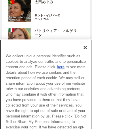
太田めぐみ
サント・イジドーロ
ポルトガル
パトリツィア・ マルゲリ
ータ
ジェノヴァ
イタリア
We collect unique personal identifier such as
More
cookies to analyze our traffic and to personalize
content and ads. Please click
here
to see more
details about how we use cookies and the
retention period of each cookie. We may sell or
share information about your use of our website
to/with our analytics and advertising partners,
who may combine it with other information that
you have provided to them or that they have
collected from your use of their services. You
have the right to opt out of sale or share of your
personal information by us. Please click [Do Not
Sell or Share My Personal Information] to
ピックアップイベント
exercise your right. If we have detected an opt-