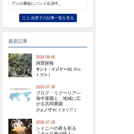
アンの番組にバンド出演中。
三上 由里子の記事一覧を見る
最新記事
2026.08.06
洞窟探検
サント・イジドーロ
( ポル
トガル )
2026.07.30
ブログ・リグーリア―
海中菜園と、地域に広
がる共同農園
ジェノヴァ
( イタリア )
2026.07.28
シドニーの夜を彩る
『オペラ座の怪人』