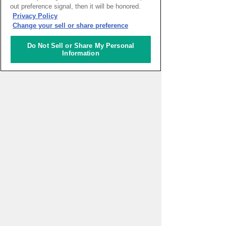
out preference signal, then it will be honored.
Privacy Policy
WEBマガジン「ナレッジタイム
Change your sell or share preference
ズ」
Do Not Sell or Share My Personal
Information
超学校 - 感性を磨く学びのプログ
ラム
スタートアップ支援の場 対流ポ
ット
一般財団法人アジア太平洋研究
所 2026年度APIRフォーラム
「ASEAN・東アジアのエネルギ
ー安全保障とサプライチェーン
再編～石油供給ショックに対す
る各国の対応と地域協力」