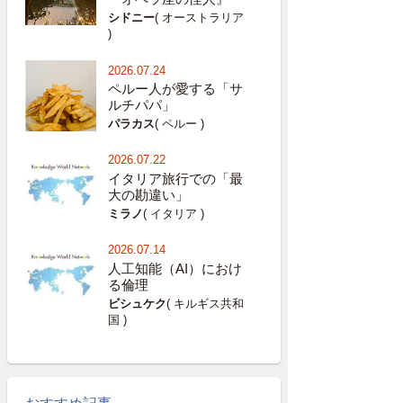
シドニー
( オーストラリア
)
2026.07.24
ペルー人が愛する「サ
ルチパパ」
パラカス
( ペルー )
2026.07.22
イタリア旅行での「最
大の勘違い」
ミラノ
( イタリア )
2026.07.14
人工知能（AI）におけ
る倫理
ビシュケク
( キルギス共和
国 )