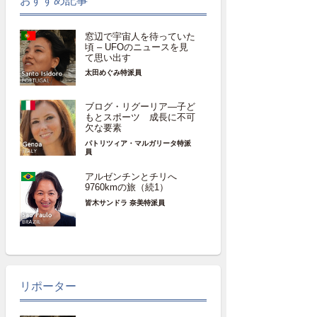
おすすめ記事
窓辺で宇宙人を待っていた
頃 – UFOのニュースを見
て思い出す
太田めぐみ特派員
ブログ・リグーリア―子ど
もとスポーツ 成長に不可
欠な要素
パトリツィア・マルガリータ特派
員
アルゼンチンとチリへ
9760kmの旅（続1）
皆木サンドラ 奈美特派員
リポーター