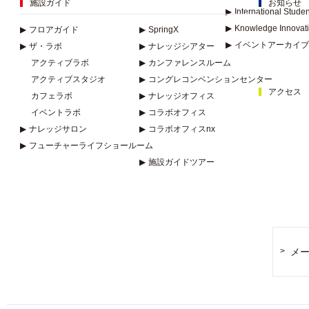
施設ガイド
お知らせ
▶
International Stude
▶
Knowledge Innovat
▶
フロアガイド
▶
SpringX
▶
イベントアーカイブ
▶
ザ・ラボ
▶
ナレッジシアター
アクティブラボ
▶
カンファレンスルーム
アクティブスタジオ
▶
コングレコンベンションセンター
アクセス
カフェラボ
▶
ナレッジオフィス
イベントラボ
▶
コラボオフィス
▶
ナレッジサロン
▶
コラボオフィスnx
▶
フューチャーライフショールーム
▶
施設ガイドツアー
メ