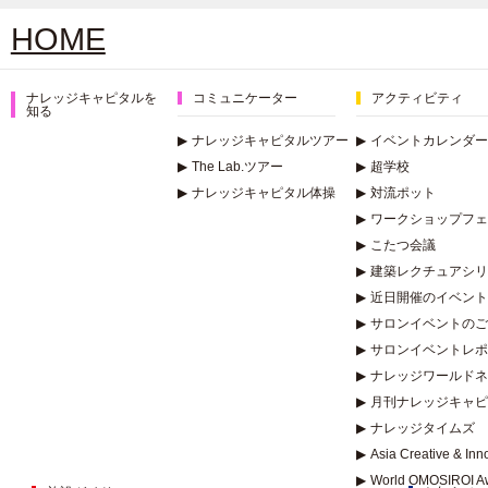
HOME
ナレッジキャピタルを
コミュニケーター
アクティビティ
知る
▶
ナレッジキャピタルツアー
▶
イベントカレンダー
▶
The Lab.ツアー
▶
超学校
▶
ナレッジキャピタル体操
▶
対流ポット
▶
ワークショップフェ
▶
こたつ会議
▶
建築レクチュアシリー
▶
近日開催のイベント
▶
サロンイベントのご
▶
サロンイベントレポ
▶
ナレッジワールドネ
▶
月刊ナレッジキャピ
▶
ナレッジタイムズ
▶
Asia Creative & In
▶
World OMOSIROI A