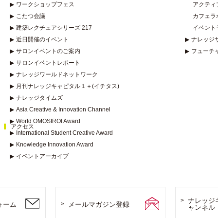
▶
ワークショップフェス
アクティ
▶
こたつ会議
カフェラ
▶
建築レクチュアシリーズ 217
イベント
▶
近日開催のイベント
▶
ナレッジ
▶
サロンイベントのご案内
▶
フューチ
▶
サロンイベントレポート
▶
ナレッジワールドネットワーク
▶
月刊ナレッジキャピタル１＋(イチタス)
▶
ナレッジタイムズ
▶
Asia Creative & Innovation Channel
▶
World OMOSIROI Award
アクセス
▶
International Student Creative Award
▶
Knowledge Innovation Award
▶
イベントアーカイブ
ナレッジ
ォーム
メールマガジン登録
ャンネル