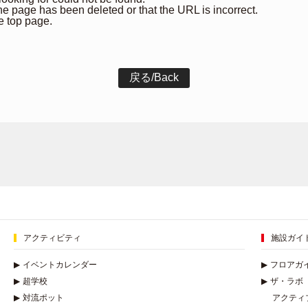
 the page has been deleted or that the URL is incorrect.
e top page.
アクティビティ
施設ガイ
▶
イベントカレンダー
▶
フロアガ
▶
超学校
▶
ザ・ラボ
▶
対流ポット
アクティ