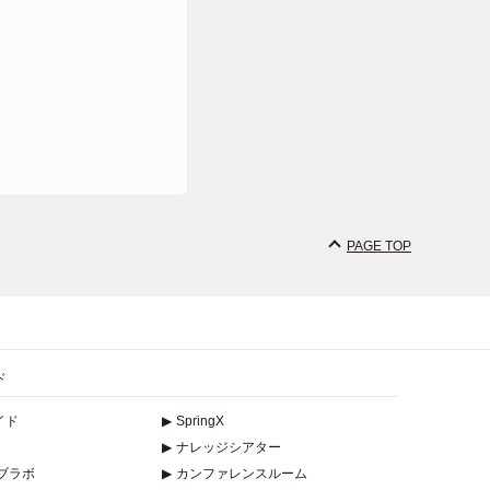
PAGE TOP
ド
イド
▶
SpringX
▶
ナレッジシアター
ブラボ
▶
カンファレンスルーム