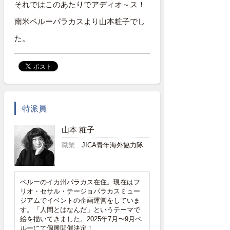
それではこのあたりでアディオ～ス！
南米ペルーパラカスより山本粧子でし
た。
特派員
山本 粧子
職業
JICA青年海外協力隊
ペルーのイカ州パラカス在住。現在はフ
リオ・セサル・テージョパラカスミュー
ジアムでイベントの企画運営をしていま
す。「人間とはなんだ」というテーマで
絵を描いてきました。2025年7月〜9月ペ
ルーにて個展開催決定！