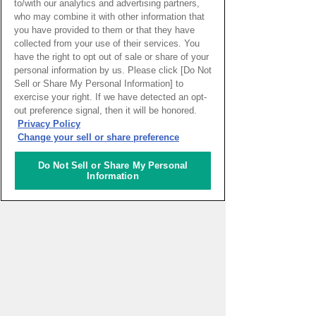
to/with our analytics and advertising partners,
おすすめ記事
who may combine it with other information that
you have provided to them or that they have
collected from your use of their services. You
窓辺で宇宙人を待っていた
have the right to opt out of sale or share of your
頃 – UFOのニュースを見
personal information by us. Please click [Do Not
て思い出す
Sell or Share My Personal Information] to
太田めぐみ特派員
exercise your right. If we have detected an opt-
out preference signal, then it will be honored.
ブログ・リグーリア―子ど
Privacy Policy
もとスポーツ 成長に不可
Change your sell or share preference
欠な要素
パトリツィア・マルガリータ特派
Do Not Sell or Share My Personal
員
Information
アルゼンチンとチリへ
9760kmの旅（続1）
皆木サンドラ 奈美特派員
リポーター