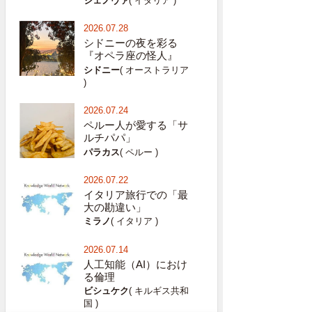
ジェノヴァ
( イタリア )
2026.07.28
シドニーの夜を彩る
『オペラ座の怪人』
シドニー
( オーストラリア
)
2026.07.24
ペルー人が愛する「サ
ルチパパ」
パラカス
( ペルー )
2026.07.22
イタリア旅行での「最
大の勘違い」
ミラノ
( イタリア )
2026.07.14
人工知能（AI）におけ
る倫理
ビシュケク
( キルギス共和
国 )