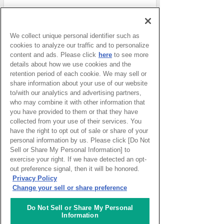
We collect unique personal identifier such as
おすすめ記事
cookies to analyze our traffic and to personalize
content and ads. Please click
here
to see more
details about how we use cookies and the
窓辺で宇宙人を待っていた
retention period of each cookie. We may sell or
頃 – UFOのニュースを見
て思い出す
share information about your use of our website
to/with our analytics and advertising partners,
太田めぐみ特派員
who may combine it with other information that
you have provided to them or that they have
ブログ・リグーリア―子ど
collected from your use of their services. You
もとスポーツ 成長に不可
have the right to opt out of sale or share of your
欠な要素
personal information by us. Please click [Do Not
パトリツィア・マルガリータ特派
員
Sell or Share My Personal Information] to
exercise your right. If we have detected an opt-
アルゼンチンとチリへ
out preference signal, then it will be honored.
9760kmの旅（続1）
Privacy Policy
皆木サンドラ 奈美特派員
Change your sell or share preference
Do Not Sell or Share My Personal
Information