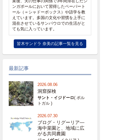
業後、夫の仕事の関係で3年間滞在したシ
ンガポールにおいて習得したペーパート
ール（＝シャドーボックス）や語学を教
えています。多国の文化や習慣を上手に
混在させているサンパウロでの生活がと
ても気に入っています。
皆木サンドラ 奈美の記事一覧を見る
最新記事
2026.08.06
洞窟探検
サント・イジドーロ
( ポル
トガル )
2026.07.30
ブログ・リグーリア―
海中菜園と、地域に広
がる共同農園