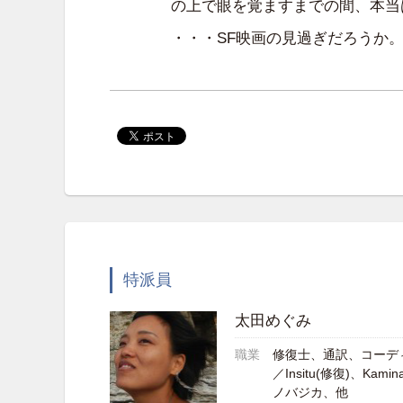
の上で眼を覚ますまでの間、本当
・・・SF映画の見過ぎだろうか
特派員
太田めぐみ
職業
修復士、通訳、コーデ
／Insitu(修復)、Kamin
ノバジカ、他