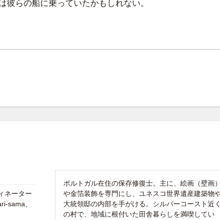
は彼らの船に乗っていたかもしれない。
。
ポルトガル在住の保存修復士。主に、絵画（壁画
ィネーター
や金箔装飾を専門にし、ユネスコ世界遺産建築物
ari-sama、
大統領邸の内部を手がける。シルバーコースト近
の村で、地域に根付いた田舎暮らしを満喫してい