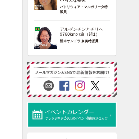
不可欠な要素
パトリツィア・マルガリータ特
派員
アルゼンチンとチリへ
9760kmの旅（続1）
皆木サンドラ 奈美特派員