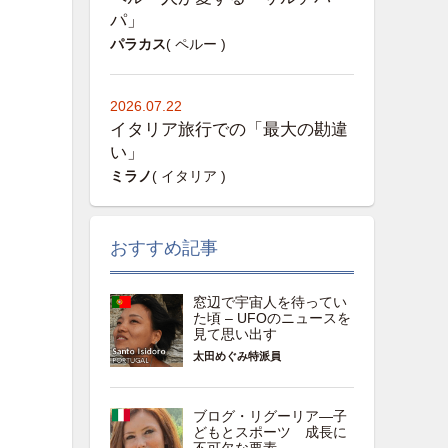
パ」
パラカス
( ペルー )
2026.07.22
イタリア旅行での「最大の勘違
い」
ミラノ
( イタリア )
おすすめ記事
窓辺で宇宙人を待ってい
た頃 – UFOのニュースを
見て思い出す
太田めぐみ特派員
ブログ・リグーリア―子
どもとスポーツ 成長に