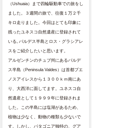
（Ushuaia）まで四輪駆動車での旅をし
ました。３週間の旅で、往復１万２千
キロ走りました。今回はとても印象に
残ったユネスコ自然遺産に登録されて
いる, バルデス半島とロス・グラシアレ
スをご紹介したいと思います。
アルゼンチンのチュブ州にあるバルデ
ス半島（Peninsula Valdes）は首都ブエ
ノスアイレスから１３００ｋｍ南にあ
り、大西洋に面してます。ユネスコ自
然遺産として１９９９年に登録されま
した。この半島には塩湖があるため、
植物は少なく、動物の種類も少ないで
す。しかし、パタゴニア独特の、グア