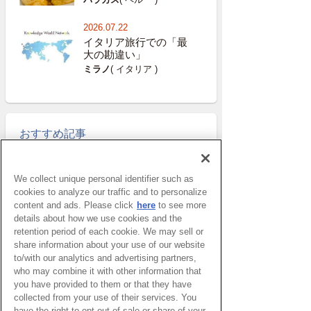
2026.07.22
イタリア旅行での「最
大の勘違い」
ミラノ
( イタリア )
おすすめ記事
窓辺で宇宙人を待っていた
We collect unique personal identifier such as
頃 – UFOのニュースを見
て思い出す
cookies to analyze our traffic and to personalize
content and ads. Please click
here
to see more
太田めぐみ特派員
details about how we use cookies and the
retention period of each cookie. We may sell or
ブログ・リグーリア―子ど
share information about your use of our website
もとスポーツ 成長に不可
to/with our analytics and advertising partners,
欠な要素
who may combine it with other information that
パトリツィア・マルガリータ特派
員
you have provided to them or that they have
collected from your use of their services. You
アルゼンチンとチリへ
have the right to opt out of sale or share of your