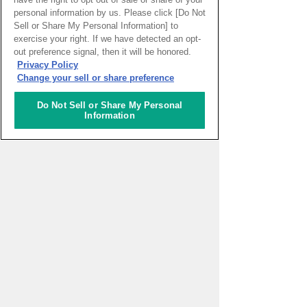
9760kmの旅（続1）
personal information by us. Please click [Do Not
皆木サンドラ 奈美特派員
Sell or Share My Personal Information] to
exercise your right. If we have detected an opt-
out preference signal, then it will be honored.
Privacy Policy
Change your sell or share preference
リポーター
Do Not Sell or Share My Personal
Information
皆木サンドラ 奈美
サンパウロ
ブラジル
太田めぐみ
サント・イジドーロ
ポルトガル
More