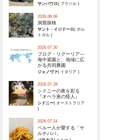
サンパウロ
( ブラジル )
2026.08.06
洞窟探検
サント・イジドーロ
( ポル
トガル )
2026.07.30
ブログ・リグーリア―
海中菜園と、地域に広
がる共同農園
ジェノヴァ
( イタリア )
2026.07.28
シドニーの夜を彩る
『オペラ座の怪人』
シドニー
( オーストラリア
)
2026.07.24
ペルー人が愛する「サ
ルチパパ」
パラカス
( ペルー )