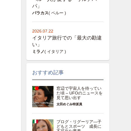
パ」
パラカス
( ペルー )
2026.07.22
イタリア旅行での「最大の勘違
い」
ミラノ
( イタリア )
おすすめ記事
窓辺で宇宙人を待ってい
た頃 – UFOのニュースを
見て思い出す
太田めぐみ特派員
ブログ・リグーリア―子
どもとスポーツ 成長に