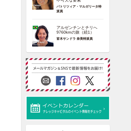
不可欠な要素
パトリツィア・マルガリータ特
派員
アルゼンチンとチリへ
9760kmの旅（続1）
皆木サンドラ 奈美特派員