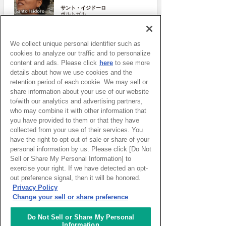
サント・イジドーロ
ポルトガル
More
We collect unique personal identifier such as
cookies to analyze our traffic and to personalize
content and ads. Please click
here
to see more
details about how we use cookies and the
retention period of each cookie. We may sell or
share information about your use of our website
to/with our analytics and advertising partners,
who may combine it with other information that
you have provided to them or that they have
collected from your use of their services. You
have the right to opt out of sale or share of your
ピックアップイベント
personal information by us. Please click [Do Not
Sell or Share My Personal Information] to
exercise your right. If we have detected an opt-
WEBマガジン「ナレッジタイム
out preference signal, then it will be honored.
ズ」
Privacy Policy
Change your sell or share preference
Do Not Sell or Share My Personal
Information