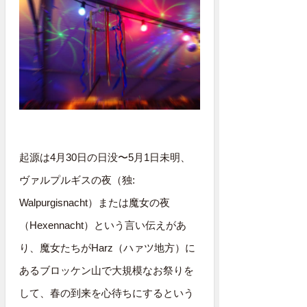
起源は4月30日の日没〜5月1日未明、
ヴァルプルギスの夜（独:
Walpurgisnacht）または魔女の夜
（Hexennacht）という言い伝えがあ
り、魔女たちがHarz（ハァツ地方）に
あるブロッケン山で大規模なお祭りを
して、春の到来を心待ちにするという