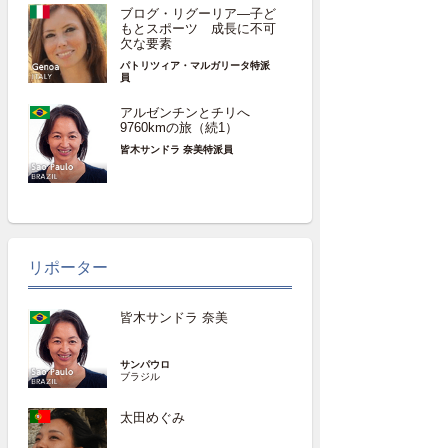
ブログ・リグーリア―子ど
もとスポーツ 成長に不可
欠な要素
パトリツィア・マルガリータ特派
員
アルゼンチンとチリへ
9760kmの旅（続1）
皆木サンドラ 奈美特派員
リポーター
皆木サンドラ 奈美
サンパウロ
ブラジル
太田めぐみ