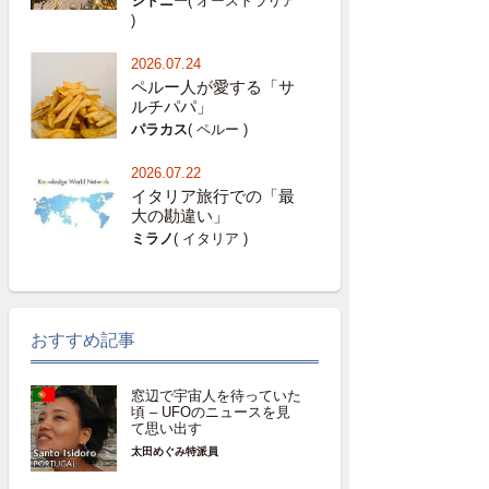
シドニー
( オーストラリア
)
2026.07.24
ペルー人が愛する「サ
ルチパパ」
パラカス
( ペルー )
2026.07.22
イタリア旅行での「最
大の勘違い」
ミラノ
( イタリア )
おすすめ記事
窓辺で宇宙人を待っていた
頃 – UFOのニュースを見
て思い出す
太田めぐみ特派員