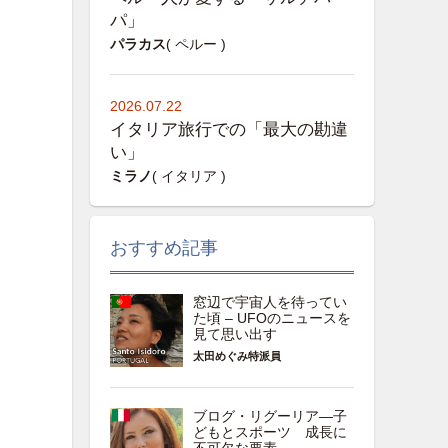
パ」
パラカス
( ペルー )
2026.07.22
イタリア旅行での「最大の勘違
い」
ミラノ
( イタリア )
おすすめ記事
窓辺で宇宙人を待ってい
た頃 – UFOのニュースを
見て思い出す
太田めぐみ特派員
ブログ・リグーリア―子
どもとスポーツ 成長に