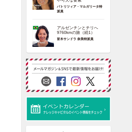
不可欠な要素
パトリツィア・マルガリータ特
派員
アルゼンチンとチリへ
9760kmの旅（続1）
皆木サンドラ 奈美特派員