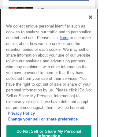
太田めぐみ
サント・イジドーロ
We collect unique personal identifier such as
ポルトガル
cookies to analyze our traffic and to personalize
content and ads. Please click
here
to see more
パトリツィア・ マルゲリ
details about how we use cookies and the
ータ
retention period of each cookie. We may sell or
share information about your use of our website
ジェノヴァ
イタリア
to/with our analytics and advertising partners,
who may combine it with other information that
More
you have provided to them or that they have
collected from your use of their services. You
have the right to opt out of sale or share of your
personal information by us. Please click [Do Not
Sell or Share My Personal Information] to
exercise your right. If we have detected an opt-
out preference signal, then it will be honored.
Privacy Policy
Change your sell or share preference
Do Not Sell or Share My Personal
Information