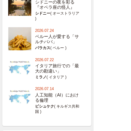
シドニーの夜を彩る
『オペラ座の怪人』
シドニー
( オーストラリア
)
2026.07.24
ペルー人が愛する「サ
ルチパパ」
パラカス
( ペルー )
2026.07.22
イタリア旅行での「最
大の勘違い」
ミラノ
( イタリア )
2026.07.14
人工知能（AI）におけ
る倫理
ビシュケク
( キルギス共和
国 )