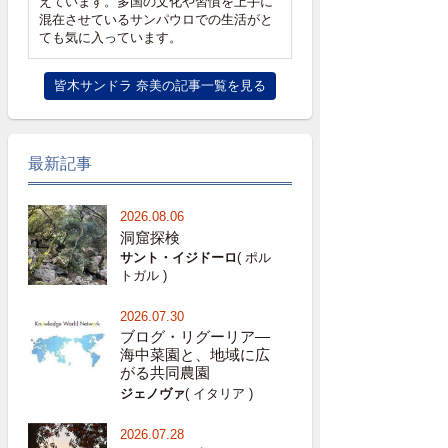
えています。多国の文化や習慣を上手に
混在させているサンパウロでの生活がと
ても気に入っています。
皆木サンドラ 奈美の記事一覧を見る
最新記事
2026.08.06
洞窟探検
サント・イジドーロ
( ポル
トガル )
2026.07.30
ブログ・リグーリア―
海中菜園と、地域に広
がる共同農園
ジェノヴァ
( イタリア )
2026.07.28