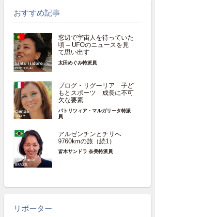
おすすめ記事
窓辺で宇宙人を待っていた
頃 – UFOのニュースを見
て思い出す
太田めぐみ特派員
ブログ・リグーリア―子ど
もとスポーツ 成長に不可
欠な要素
パトリツィア・マルガリータ特派
員
アルゼンチンとチリへ
9760kmの旅（続1）
皆木サンドラ 奈美特派員
リポーター