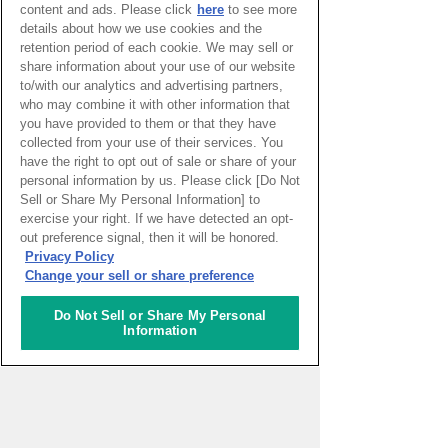
content and ads. Please click
here
to see more
details about how we use cookies and the
retention period of each cookie. We may sell or
share information about your use of our website
to/with our analytics and advertising partners,
ピックアップイベント
who may combine it with other information that
you have provided to them or that they have
collected from your use of their services. You
WEBマガジン「ナレッジタイム
have the right to opt out of sale or share of your
ズ」
personal information by us. Please click [Do Not
Sell or Share My Personal Information] to
exercise your right. If we have detected an opt-
out preference signal, then it will be honored.
Privacy Policy
超学校 - 感性を磨く学びのプログ
ラム
Change your sell or share preference
Do Not Sell or Share My Personal
Information
スタートアップ支援の場 対流ポ
ット