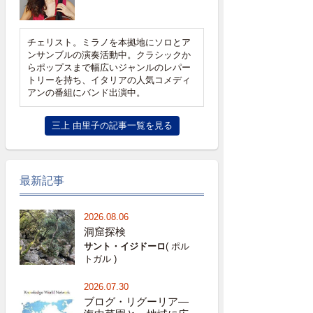
チェリスト。ミラノを本拠地にソロとア
ンサンブルの演奏活動中。クラシックか
らポップスまで幅広いジャンルのレパー
トリーを持ち、イタリアの人気コメディ
アンの番組にバンド出演中。
三上 由里子の記事一覧を見る
最新記事
2026.08.06
洞窟探検
サント・イジドーロ
( ポル
トガル )
2026.07.30
ブログ・リグーリア―