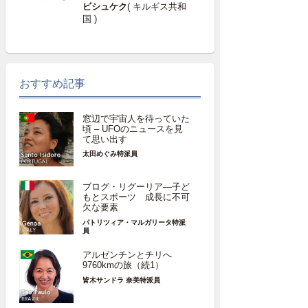
ビシュケク
( キルギス共和
国 )
おすすめ記事
窓辺で宇宙人を待っていた
頃 – UFOのニュースを見
て思い出す
太田めぐみ特派員
ブログ・リグーリア―子ど
もとスポーツ 成長に不可
欠な要素
パトリツィア・マルガリータ特派
員
アルゼンチンとチリへ
9760kmの旅（続1）
皆木サンドラ 奈美特派員