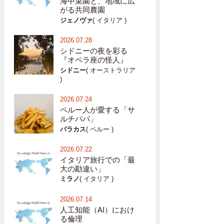
海中菜園と、地域に広
がる共同農園
ジェノヴァ
( イタリア )
2026.07.28
シドニーの夜を彩る
『オペラ座の怪人』
シドニー
( オーストラリア
)
2026.07.24
ペルー人が愛する「サ
ルチパパ」
パラカス
( ペルー )
2026.07.22
イタリア旅行での「最
大の勘違い」
ミラノ
( イタリア )
2026.07.14
人工知能（AI）におけ
る倫理