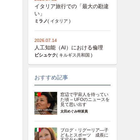
イタリア旅行での「最大の勘違
い」
ミラノ
( イタリア )
2026.07.14
人工知能（AI）における倫理
ビシュケク
( キルギス共和国 )
おすすめ記事
窓辺で宇宙人を待ってい
た頃 – UFOのニュースを
見て思い出す
太田めぐみ特派員
ブログ・リグーリア―子
どもとスポーツ 成長に