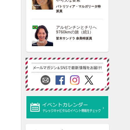
不可欠な要素
パトリツィア・マルガリータ特
派員
アルゼンチンとチリへ
9760kmの旅（続1）
皆木サンドラ 奈美特派員