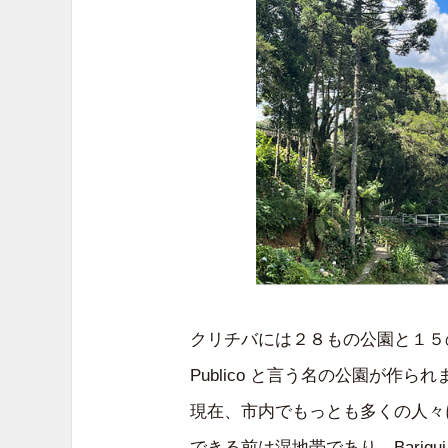
クリチバには２８もの公園と１５のボ
Publico と言う名の公園が作
現在、市内でもっとも多くの人々に親
できる前は湿地帯であり、Barig