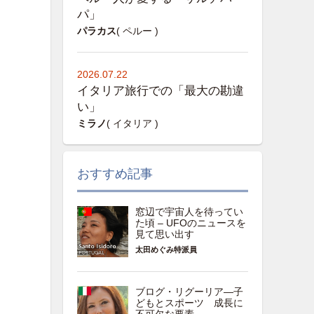
パ」
パラカス
( ペルー )
2026.07.22
イタリア旅行での「最大の勘違
い」
ミラノ
( イタリア )
おすすめ記事
窓辺で宇宙人を待ってい
た頃 – UFOのニュースを
見て思い出す
太田めぐみ特派員
ブログ・リグーリア―子
どもとスポーツ 成長に