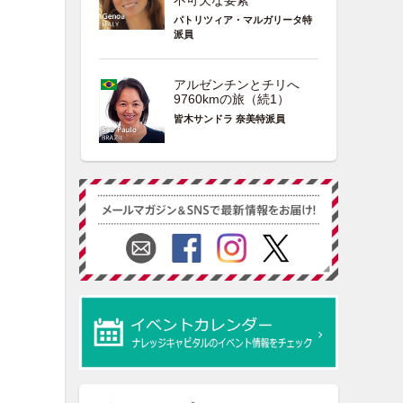
不可欠な要素
パトリツィア・マルガリータ特
派員
アルゼンチンとチリへ
9760kmの旅（続1）
皆木サンドラ 奈美特派員