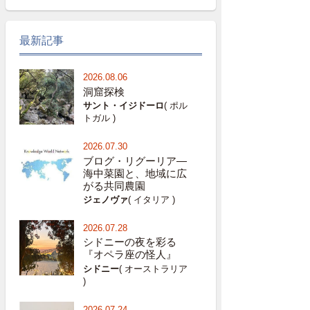
最新記事
2026.08.06
洞窟探検
サント・イジドーロ
( ポル
トガル )
2026.07.30
ブログ・リグーリア―
海中菜園と、地域に広
がる共同農園
ジェノヴァ
( イタリア )
2026.07.28
シドニーの夜を彩る
『オペラ座の怪人』
シドニー
( オーストラリア
)
2026.07.24