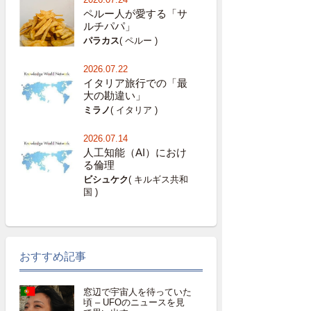
ペルー人が愛する「サ
ルチパパ」
パラカス
( ペルー )
2026.07.22
イタリア旅行での「最
大の勘違い」
ミラノ
( イタリア )
2026.07.14
人工知能（AI）におけ
る倫理
ビシュケク
( キルギス共和
国 )
おすすめ記事
窓辺で宇宙人を待っていた
頃 – UFOのニュースを見