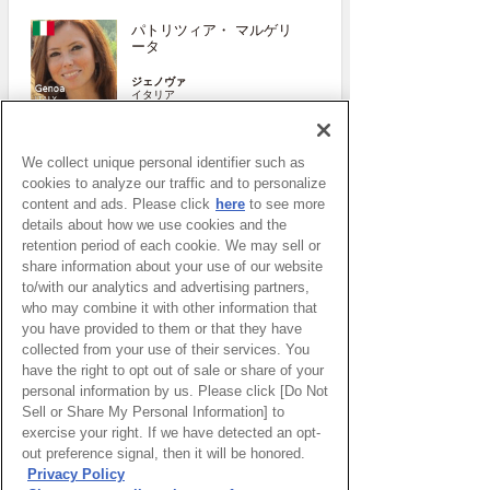
パトリツィア・ マルゲリ
ータ
ジェノヴァ
イタリア
More
We collect unique personal identifier such as
cookies to analyze our traffic and to personalize
content and ads. Please click
here
to see more
details about how we use cookies and the
retention period of each cookie. We may sell or
share information about your use of our website
to/with our analytics and advertising partners,
who may combine it with other information that
you have provided to them or that they have
collected from your use of their services. You
have the right to opt out of sale or share of your
ピックアップイベント
personal information by us. Please click [Do Not
Sell or Share My Personal Information] to
exercise your right. If we have detected an opt-
WEBマガジン「ナレッジタイム
out preference signal, then it will be honored.
ズ」
Privacy Policy