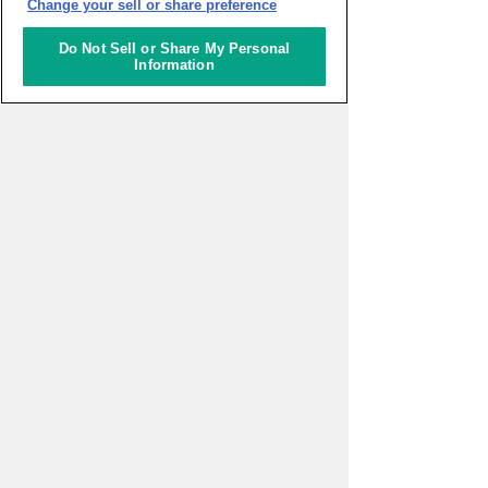
Change your sell or share preference
Do Not Sell or Share My Personal
Information
超学校 - 感性を磨く学びのプログ
ラム
スタートアップ支援の場 対流ポ
ット
一般財団法人アジア太平洋研究
所 2026年度APIRフォーラム
「ASEAN・東アジアのエネルギ
ー安全保障とサプライチェーン
再編～石油供給ショックに対す
る各国の対応と地域協力」
えらんで、つくって、もってか
えろう！いろいろキーホルダー
づくり