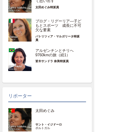
て思い出す
太田めぐみ特派員
ブログ・リグーリア―子ど
もとスポーツ 成長に不可
欠な要素
パトリツィア・マルガリータ特派
員
アルゼンチンとチリへ
9760kmの旅（続1）
皆木サンドラ 奈美特派員
リポーター
太田めぐみ
サント・イジドーロ
ポルトガル