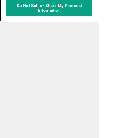
Do Not Sell or Share My Personal
More
Information
ピックアップイベント
WEBマガジン「ナレッジタイム
ズ」
超学校 - 感性を磨く学びのプログ
ラム