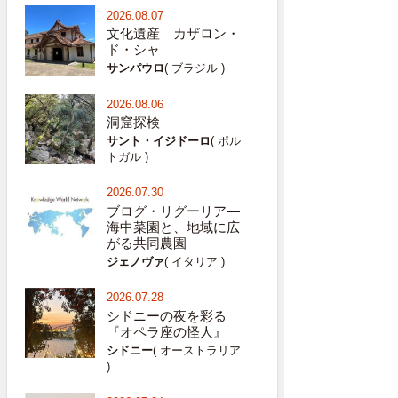
2026.08.07
文化遺産 カザロン・
ド・シャ
サンパウロ
( ブラジル )
2026.08.06
洞窟探検
サント・イジドーロ
( ポル
トガル )
2026.07.30
ブログ・リグーリア―
海中菜園と、地域に広
がる共同農園
ジェノヴァ
( イタリア )
2026.07.28
シドニーの夜を彩る
『オペラ座の怪人』
シドニー
( オーストラリア
)