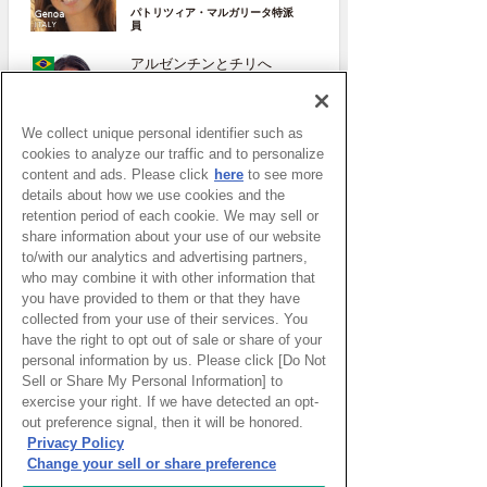
パトリツィア・マルガリータ特派
員
アルゼンチンとチリへ
9760kmの旅（続1）
皆木サンドラ 奈美特派員
We collect unique personal identifier such as
cookies to analyze our traffic and to personalize
content and ads. Please click
here
to see more
details about how we use cookies and the
retention period of each cookie. We may sell or
リポーター
share information about your use of our website
to/with our analytics and advertising partners,
who may combine it with other information that
皆木サンドラ 奈美
you have provided to them or that they have
collected from your use of their services. You
サンパウロ
have the right to opt out of sale or share of your
ブラジル
personal information by us. Please click [Do Not
Sell or Share My Personal Information] to
太田めぐみ
exercise your right. If we have detected an opt-
out preference signal, then it will be honored.
Privacy Policy
サント・イジドーロ
ポルトガル
Change your sell or share preference