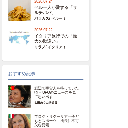
2026.07.24
ペルー人が愛する「サ
ルチパパ」
パラカス
( ペルー )
2026.07.22
イタリア旅行での「最
大の勘違い」
ミラノ
( イタリア )
おすすめ記事
窓辺で宇宙人を待っていた
頃 – UFOのニュースを見
て思い出す
太田めぐみ特派員
ブログ・リグーリア―子ど
もとスポーツ 成長に不可
欠な要素