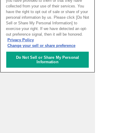
you have provided to them or that they have
員
collected from your use of their services. You
アルゼンチンとチリへ
have the right to opt out of sale or share of your
9760kmの旅（続1）
personal information by us. Please click [Do Not
皆木サンドラ 奈美特派員
Sell or Share My Personal Information] to
exercise your right. If we have detected an opt-
out preference signal, then it will be honored.
Privacy Policy
Change your sell or share preference
リポーター
Do Not Sell or Share My Personal
Information
太田めぐみ
サント・イジドーロ
ポルトガル
パトリツィア・ マルゲリ
ータ
ジェノヴァ
イタリア
More