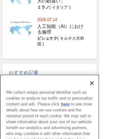
大の勘違い」
ミラノ
( イタリア )
2026.07.14
人工知能（AI）におけ
る倫理
ビシュケク
( キルギス共和
国 )
おすすめ記事
窓辺で宇宙人を待っていた
We collect unique personal identifier such as
頃 – UFOのニュースを見
て思い出す
cookies to analyze our traffic and to personalize
content and ads. Please click
here
to see more
太田めぐみ特派員
details about how we use cookies and the
retention period of each cookie. We may sell or
ブログ・リグーリア―子ど
share information about your use of our website
もとスポーツ 成長に不可
to/with our analytics and advertising partners,
欠な要素
who may combine it with other information that
パトリツィア・マルガリータ特派