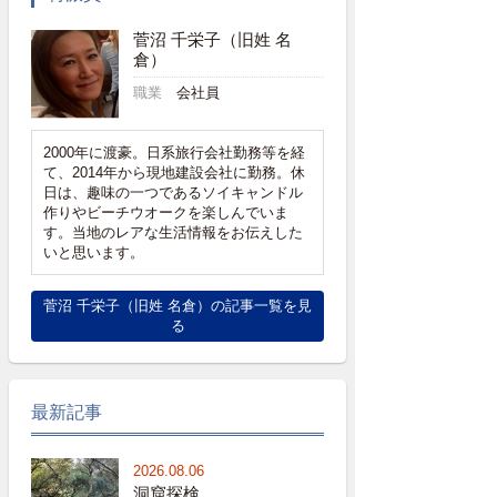
菅沼 千栄子（旧姓 名
倉）
職業
会社員
2000年に渡豪。日系旅行会社勤務等を経
て、2014年から現地建設会社に勤務。休
日は、趣味の一つであるソイキャンドル
作りやビーチウオークを楽しんでいま
す。当地のレアな生活情報をお伝えした
いと思います。
菅沼 千栄子（旧姓 名倉）の記事一覧を見
る
最新記事
2026.08.06
洞窟探検