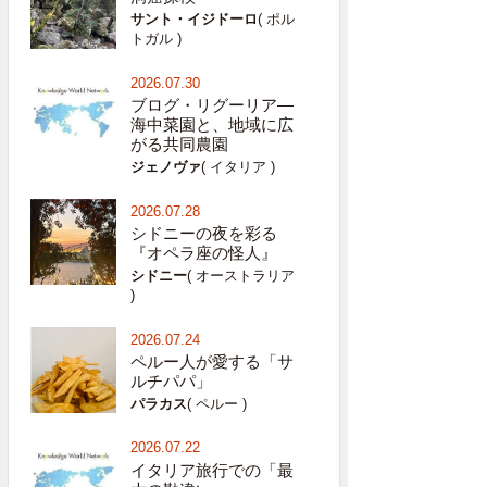
サント・イジドーロ
( ポル
トガル )
2026.07.30
ブログ・リグーリア―
海中菜園と、地域に広
がる共同農園
ジェノヴァ
( イタリア )
2026.07.28
シドニーの夜を彩る
『オペラ座の怪人』
シドニー
( オーストラリア
)
2026.07.24
ペルー人が愛する「サ
ルチパパ」
パラカス
( ペルー )
2026.07.22
イタリア旅行での「最