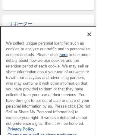
リポーター
皆木サンドラ 奈美
We collect unique personal identifier such as
cookies to analyze our traffic and to personalize
サンパウロ
content and ads. Please click
here
to see more
ブラジル
details about how we use cookies and the
retention period of each cookie. We may sell or
太田めぐみ
share information about your use of our website
to/with our analytics and advertising partners,
who may combine it with other information that
サント・イジドーロ
ポルトガル
you have provided to them or that they have
collected from your use of their services. You
More
have the right to opt out of sale or share of your
personal information by us. Please click [Do Not
Sell or Share My Personal Information] to
exercise your right. If we have detected an opt-
out preference signal, then it will be honored.
Privacy Policy
Change your sell or share preference