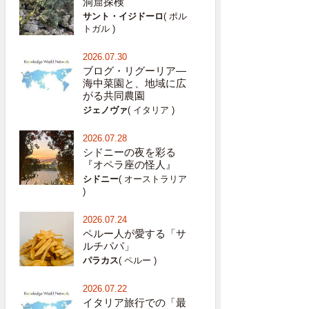
洞窟探検
サント・イジドーロ
( ポル
トガル )
2026.07.30
ブログ・リグーリア―
海中菜園と、地域に広
がる共同農園
ジェノヴァ
( イタリア )
2026.07.28
シドニーの夜を彩る
『オペラ座の怪人』
シドニー
( オーストラリア
)
2026.07.24
ペルー人が愛する「サ
ルチパパ」
パラカス
( ペルー )
2026.07.22
イタリア旅行での「最