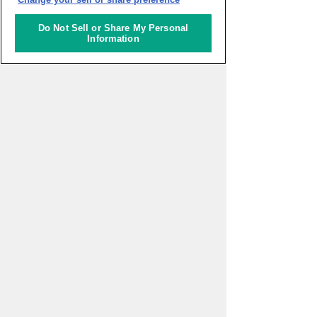
Do Not Sell or Share My Personal
Information
ピックアップイベント
WEBマガジン「ナレッジタイム
ズ」
超学校 - 感性を磨く学びのプログ
ラム
スタートアップ支援の場 対流ポ
ット