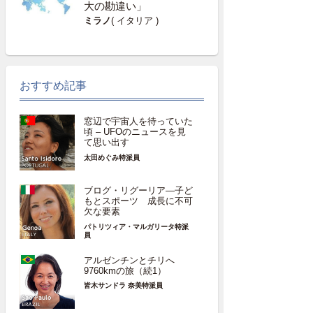
大の勘違い」
ミラノ
( イタリア )
おすすめ記事
窓辺で宇宙人を待っていた
頃 – UFOのニュースを見
て思い出す
太田めぐみ特派員
ブログ・リグーリア―子ど
もとスポーツ 成長に不可
欠な要素
パトリツィア・マルガリータ特派
員
アルゼンチンとチリへ
9760kmの旅（続1）
皆木サンドラ 奈美特派員