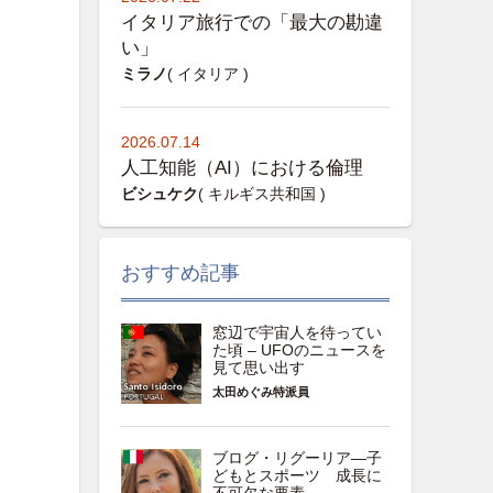
イタリア旅行での「最大の勘違
い」
ミラノ
( イタリア )
2026.07.14
人工知能（AI）における倫理
ビシュケク
( キルギス共和国 )
おすすめ記事
窓辺で宇宙人を待ってい
た頃 – UFOのニュースを
見て思い出す
太田めぐみ特派員
ブログ・リグーリア―子
どもとスポーツ 成長に