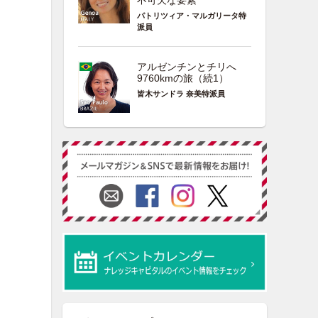
不可欠な要素
パトリツィア・マルガリータ特
派員
アルゼンチンとチリへ
9760kmの旅（続1）
皆木サンドラ 奈美特派員